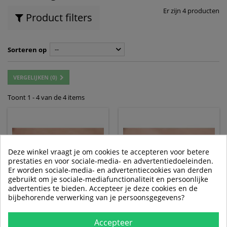
Er zijn 4 producten
Product filters
--
Sorteren op
VERGELIJKEN (
0
)
Toont 1 - 4 van de 4 items
Deze winkel vraagt je om cookies te accepteren voor betere
prestaties en voor sociale-media- en advertentiedoeleinden.
Er worden sociale-media- en advertentiecookies van derden
gebruikt om je sociale-mediafunctionaliteit en persoonlijke
advertenties te bieden. Accepteer je deze cookies en de
bijbehorende verwerking van je persoonsgegevens?
TRAP STANG
TRAP STANG
Accepteer
EINDSTUKKEN KLEUR :
EINDSTUKKEN KLEUR :