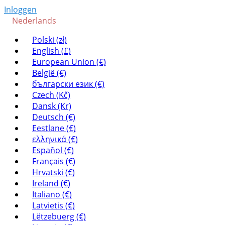
Inloggen
Nederlands
Polski (zł)
English (£)
European Union (€)
België (€)
български език (€)
Czech (Kč)
Dansk (Kr)
Deutsch (€)
Eestlane (€)
ελληνικά (€)
Español (€)
Français (€)
Hrvatski (€)
Ireland (€)
Italiano (€)
Latvietis (€)
Lëtzebuerg (€)