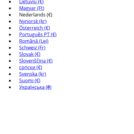
Lietuvių (€)
Magyar (Ft)
Nederlands (€)
Nynorsk (kr)
Österreich (€)
Português PT (€)
Română (Lei)
Schweiz (Fr)
Slovak (€)
Slovenščina (€)
српски (€)
Svenska (kr)
Suomi (€)
Українська (₴)